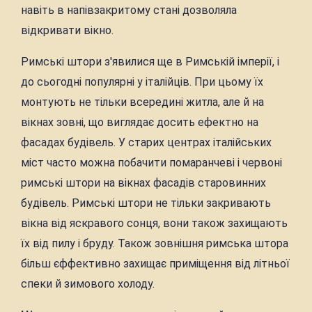
навіть в напівзакритому стані дозволяла
відкривати вікно.
Римські штори з'явилися ще в Римській імперії, і
до сьогодні популярні у італійців. При цьому їх
монтують не тільки всередині житла, але й на
вікнах зовні, що виглядає досить ефектно на
фасадах будівель. У старих центрах італійських
міст часто можна побачити помаранчеві і червоні
римські штори на вікнах фасадів старовинних
будівель. Римські штори не тільки закривають
вікна від яскравого сонця, вони також захищають
їх від пилу і бруду. Також зовнішня римська штора
більш єффективно захищає приміщення від літньої
спеки й зимового холоду.