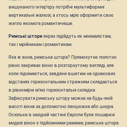
вишуканого інтер'єру потрібні мультиформні
вертикальні жалюзі, а хтось мріє оформити своє
житло якомога романтичніше.
Римські штори
якраз підійдуть як мінімалістам,
так і мрійникам і романтикам.
Яка ж вона, римська штора? Прямокутне полотно
рівно закриває вікно в розгорнутому вигляді, але
коли піднімається, завдяки вшитим на однакових
відстанях горизонтальним стрижням складається
в рівномірні м'які горизонтальні складки.
Зафіксувати римську штору можна на будь-якій
висоті вікна за допомогою ланцюжка або шнура.
Оскільки в західній частині Європи були поширені
моделі вікон з підйомними рамами, римська штора