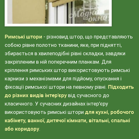
Римські штори
- різновид штор, що представляють
собою рівне полотно тканини, яке, при піднятті,
збирається в хвилеподібні рівні складки, завдяки
закріпленим в ній поперечним планкам. Для
кріплення римських штор використовують римські
карнизи з механізмами для підйому, опускання і
фіксації римської штори на певному рівні.
Підходить
до різних видів інтер'єру
від сучасного до
класичного. У сучасних дизайнах інтер'єру
використовують римські штори
для кухні, робочого
кабінету, ванної, дитячої кімнати, вітальні, спальні
або коридору
.