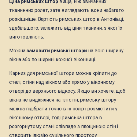
Ціна римських штор
вища, ніж звичайних
тканинних ролет, зате виглядають вони набагато
розкішніше. Вартість римських штор в Антонівці,
здебільшого, залежить від ціни тканини, з якої їх
виготовляють.
Можна
замовити римські штори
на всю ширину
вікна або по ширині кожної віконниці.
Карниз для римської штори можна кріпити до
стелі, стіни над вікном або прямо у віконному
отворі до верхнього відкосу. Якщо ви хочете, щоб
вікна не виділялися на тлі стін, римську штору
можна підібрати точно в їх колір і розмістити у
віконному отворі, тоді римська штора в
розгорнутому стані співпаде з площиною стін і
створить ілюзію суцільного простору.