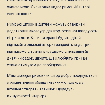
Римська штора може бути однотонною або з
окантовкою. Окантовка надає римській шторі
елегантности.
Римські штори в дитячій можуть створити
додатковий аксесуар для ігор, оскільки нагадують
вітрила яхти. Коли ви вранці будите дітей,
піднімайте римські штори і запросіть їх до гри -
піднімаємо вітрила і вирушаємо в плавання (в
дитячий садок, школу). Діти люблять ігри і це
стане стимулом до пробудження.
М'які складки римських штор добре поєднуються
з романтичним облаштуванням спальні, а у
вітальні створять затишок і додадуть
вишуканості інтер'єру.