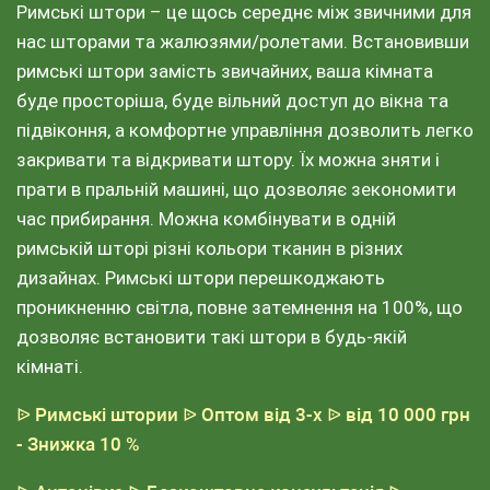
Римські штори – це щось середнє між звичними для
нас шторами та жалюзями/ролетами. Встановивши
римські штори замість звичайних, ваша кімната
буде просторіша, буде вільний доступ до вікна та
підвіконня, а комфортне управління дозволить легко
закривати та відкривати штору. Їх можна зняти і
прати в пральній машині, що дозволяє зекономити
час прибирання. Можна комбінувати в одній
римській шторі різні кольори тканин в різних
дизайнах. Римські штори перешкоджають
проникненню світла, повне затемнення на 100%, що
дозволяє встановити такі штори в будь-якій
кімнаті.
ᐉ Римські штории
ᐉ Оптом від 3-х
ᐉ від 10 000 грн
- Знижка 10 %