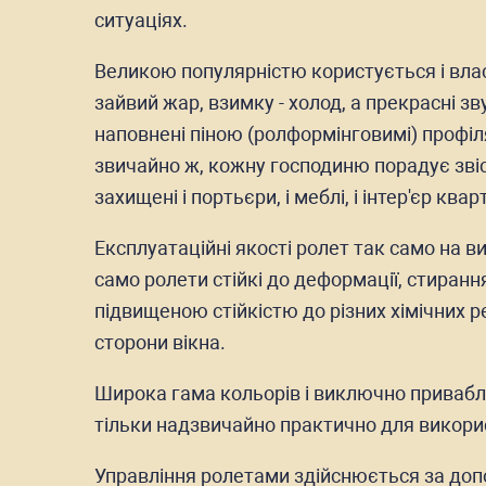
ситуаціях.
Великою популярністю користується і вла
зайвий жар, взимку - холод, а прекрасні
наповнені піною (ролформінговимі) профіля
звичайно ж, кожну господиню порадує звіс
захищені і портьєри, і меблі, і інтер'єр квар
Експлуатаційні якості ролет так само на в
само ролети стійкі до деформації, стирання
підвищеною стійкістю до різних хімічних р
сторони вікна.
Широка гама кольорів і виключно привабл
тільки надзвичайно практично для використа
Управління ролетами здійснюється за допо