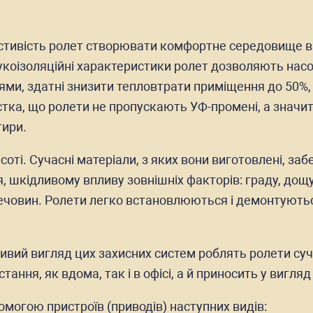
стивість ролет створювати комфортне середовище в 
 звукоізоляційні характеристики ролет дозволяють н
ми, здатні знизити тепловтрати приміщення до 50%, а 
тка, що ролети не пропускають УФ-промені, а значит
тири.
исоті. Сучасні матеріали, з яких вони виготовлені, з
, шкідливому впливу зовнішніх факторів: граду, дощу, с
ечовин. Ролети легко встановлюються і демонтуються 
ивий вигляд цих захисних систем роблять ролети суч
ння, як вдома, так і в офісі, а й приносить у вигляд
могою пристроїв (приводів) наступних видів: