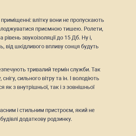
приміщенні: влітку вони не пропускають
асолоджуватися приємною тишею. Ролети,
рівень звукоізоляції до 15 Дб. Ну і,
ь, від шкідливого впливу сонця будуть
абезпечують тривалий термін служби. Так
нігу, сильного вітру та ін. І володіють
як з внутрішньої, так і з зовнішньої
асним і стильним пристроєм, який не
 будівлі додаткову родзинку.