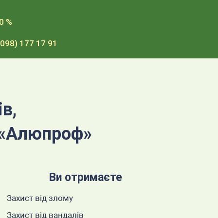
0 %
(098) 177 17 91
в,
 «Алюпроф»
Ви отримаєте
Захист від злому
Захист від вандалів