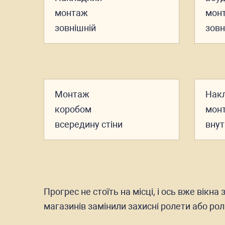
монтаж
мон
зовнішній
зовн
Монтаж
Нак
коробом
мон
всередину стіни
внут
Прогрес не стоїть на місці, і ось вже вікн
магазинів замінили захисні ролети або рол