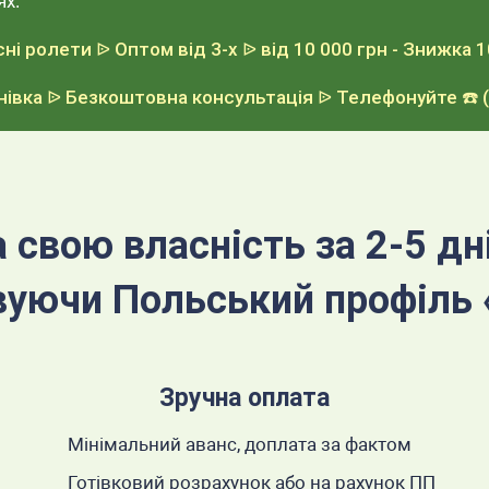
ях.
сні ролети
ᐉ Оптом від 3-х
ᐉ від 10 000 грн - Знижка 1
нівка
ᐉ Безкоштовна консультація
ᐉ Телефонуйте
☎️ 
а свою власність за 2-5 дні
вуючи Польський профіль
Зручна оплата
Мінімальний аванс, доплата за фактом
Готівковий розрахунок або на рахунок ПП