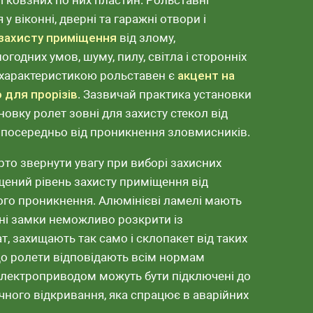
і ковзних по них пластин. Рольставні
 віконні, дверні та гаражні отвори і
захисту приміщення
від злому,
годних умов, шуму, пилу, світла і сторонніх
 характеристикою рольставен є
акцент на
 для прорізів
. Зазвичай практика установки
овку ролет зовні для захисту стекол від
зпосередньо від проникнення зловмисників.
рто звернути увагу при виборі захисних
ищений рівень захисту приміщення від
го проникнення. Алюмінієві ламелі мають
йні замки неможливо розкрити із
ат, захищають так само і склопакет від таких
, що ролети відповідають всім нормам
електроприводом можуть бути підключені до
чного відкривання, яка спрацює в аварійних