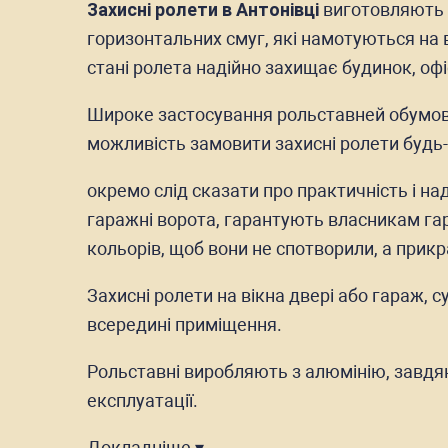
Захисні ролети в Антонівці
виготовляють з
горизонтальних смуг, які намотуються на 
стані ролета надійно захищає будинок, оф
Широке застосування рольставней обумовл
можливість замовити захисні ролети будь-
окремо слід сказати про практичність і над
гаражні ворота, гарантують власникам гар
кольорів, щоб вони не спотворили, а прик
Захисні ролети на вікна двері або гараж, с
всередині приміщення.
Рольставні виробляють з алюмінію, завдяки
експлуатації.
Докладніше ▾