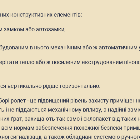
вних конструктивних елементів:
м замком або автозамки;
вбудованим в нього механічним або ж автоматичним
ерігати тепло або ж посиленим екструдованим піноп
ся вертикально рідше горизонтально.
борі ролет - це підвищений рівень захисту приміщенн
ь і не піддаються механічному впливу, а надійні за
ізних ґрат, захищають так само і склопакет від таких 
ь всім нормам забезпечення пожежної безпеки примі
ої сигналізації, а також обладнані системою ручног