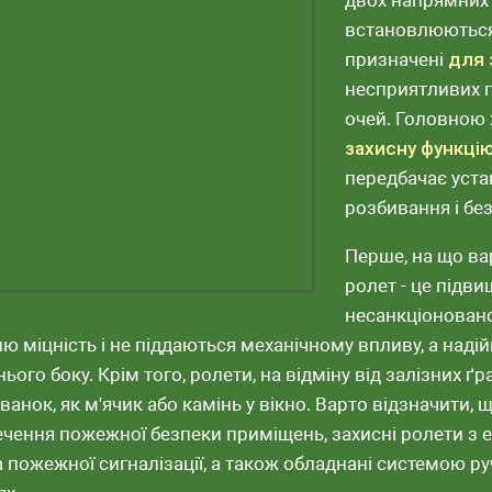
двох напрямних 
встановлюються у
призначені
для 
несприятливих по
очей. Головною
захисну функцію
передбачає устан
розбивання і бе
Перше, на що ва
ролет - це підв
несанкціоновано
ю міцність і не піддаються механічному впливу, а наді
ього боку. Крім того, ролети, на відміну від залізних ґр
ванок, як м'ячик або камінь у вікно. Варто відзначити
ечення пожежної безпеки приміщень, захисні ролети з 
 пожежної сигналізації, а також обладнані системою ру