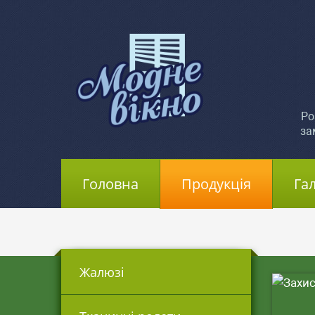
Ро
за
Головна
(current)
Продукція
Га
Жалюзі