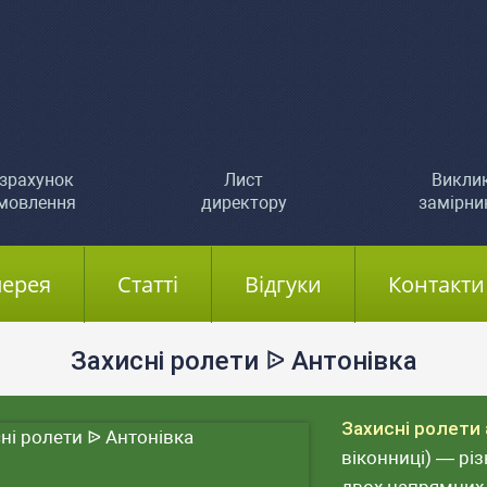
зрахунок
Лист
Викли
мовлення
директору
замірни
лерея
Статті
Відгуки
Контакти
Захисні ролети ᐉ Антонівка
Захисні ролети
віконниці) — рі