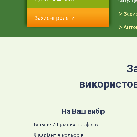
ситуаці
ᐉ Захи
Захисні ролети
ᐉ Анто
З
використо
На Ваш вибір
Більше 70 різних профілів
9 варіантів кольорів