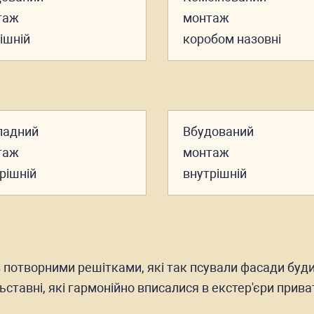
таж
монтаж
ішній
коробом назовні
ладний
Вбудований
таж
монтаж
рішній
внутрішній
а з потворними решітками, які так псували фасади буди
ьставні, які гармонійно вписалися в екстер'єри прива