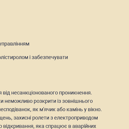
 управлінням
олістиролом і забезпечувати
я від несанкціонованого проникнення.
мки неможливо розкрити із зовнішнього
несподіванок, як м'ячик або камінь у вікно.
щень, захисні ролети з електроприводом
о відкривання, яка спрацює в аварійних