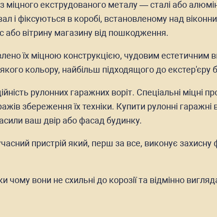
 міцного екструдованого металу — сталі або алюмін
вал і фіксуються в коробі, встановленому над віконн
іс або вітрину магазину від пошкодження.
ено їх міцною конструкцією, чудовим естетичним виг
якого кольору, найбільш підходящого до екстер'єру б
ійність рулонних гаражних воріт. Спеціальні міцні пр
ажів збереження їх техніки. Купити рулонні гаражні 
расили ваш двір або фасад будинку.
учасний пристрій який, перш за все, виконує захисну 
 чому вони не схильні до корозії та відмінно вигляд