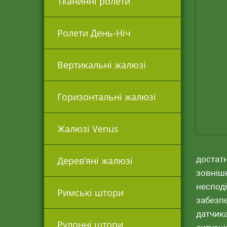
Тканинні ролети
Ролети День-Ніч
Вертикальні жалюзі
Горизонтальні жалюзі
Жалюзі Venus
достатн
Дерев’яні жалюзі
зовнішн
несподі
Римські штори
забезп
датчика
Рулонні штори