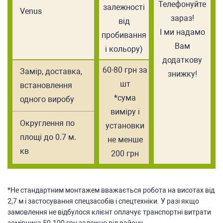
Телефонуйте
залежності
Venus
зараз!
від
І ми надамо
пробивання
Вам
і кольору)
додаткову
60-80 грн за
Замiр, доставка,
знижку!
шт
встановлення
*сума
одного виробу
виміру і
Округлення по
установки
площі до 0.7 м.
не менше
кв
200 грн
*Не стандартним монтажем вважається робота на висотах від
2,7 м і застосування спецзасобів і спецтехніки. У разі якщо
замовлення не відбулося клієнт оплачує транспортні витрати