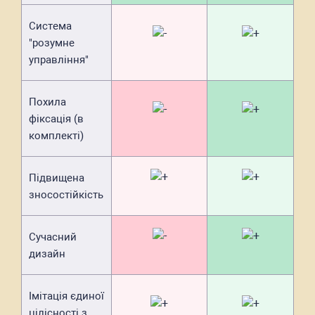
Система
"розумне
управління"
Похила
фіксація (в
комплекті)
Підвищена
зносостійкість
Сучасний
дизайн
Імітація єдиної
цілісності з