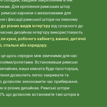
ні складки, завдяки закріпленим в ній
нкам. Для кріплення римських штор
 римські карнизи з механізмами для
ня і фіксації римської штори на певному
до різних видів інтер'єру
від сучасного до
учасних дизайнах інтер'єру використовують
ля кухні, робочого кабінету, ванної, дитячої
ні, спальні або коридору
.
 це щось середнє між звичними для нас
юзями/ролетами. Встановивши римські
вичайних, ваша кімната буде просторіша,
вління дозволить легко закривати та
 що дозволяє зекономити час прибирання.
ин в різних дизайнах. Римські штори
%, що дозволяє встановити такі штори в