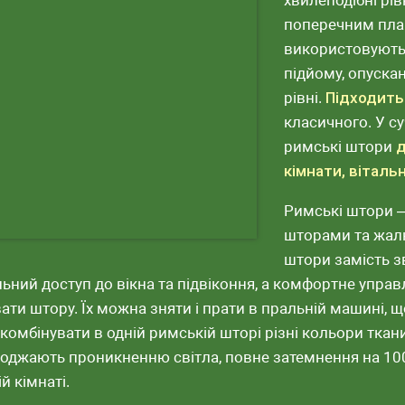
хвилеподібні рів
поперечним пла
використовують
підйому, опускан
рівні.
Підходить 
класичного. У с
римські штори
д
кімнати, віталь
Римські штори –
шторами та жал
штори замість з
льний доступ до вікна та підвіконня, а комфортне упра
ати штору. Їх можна зняти і прати в пральній машині,
омбінувати в одній римській шторі різні кольори ткан
оджають проникненню світла, повне затемнення на 100
ій кімнаті.