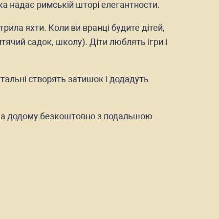
а надає римській шторі елегантности.
рила яхти. Коли ви вранці будите дітей,
итячий садок, школу). Діти люблять ігри і
тальні створять затишок і додадуть
ика додому безкоштовно з подальшою