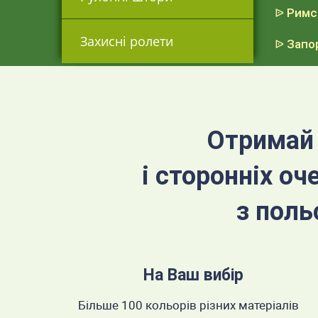
ᐉ Римс
Захисні ролети
ᐉ Зап
Отримай 
і сторонніх о
з поль
На Ваш вибір
Більше 100 кольорів різних матеріалів