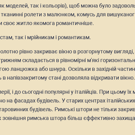
 (як моделей, так і кольорів), щоб можна було задов
- тканинні ролети з малюнком, комусь для вишуканого
ти своє житло якомога романтичніше.
істам, так і мрійникам і романтикам.
лотно рівно закриває вікно в розгорнутому вигляді,
рижням складається в рівномірні м'які горизонталь
гою ланцюжка або шнура. Оскільки в західній частин
в напівзакритому стані дозволяла відкривати вікно.
рії, і до сьогодні популярні у італійців. При цьому ї
но на фасадах будівель. У старих центрах італійськи
таровинних будівель. Римські штори не тільки закрив
ож зовнішня римська штора більш єффективно захищає