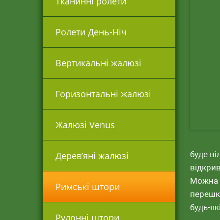
Тканинні ролети
Ролети День-Ніч
Вертикальні жалюзі
Горизонтальні жалюзі
Жалюзі Venus
буде ві
Дерев’яні жалюзі
відкрив
Можна к
Римські штори
перешк
будь-як
Рулонні штори