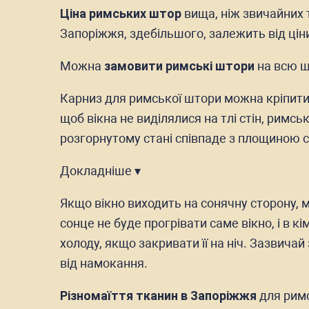
Ціна римських штор
вища, ніж звичайних 
Запоріжжя, здебільшого, залежить від ціни
Можна
замовити римські штори
на всю ш
Карниз для римської штори можна кріпити д
щоб вікна не виділялися на тлі стін, римсь
розгорнутому стані співпаде з площиною ст
Докладніше ▾
Якщо вікно виходить на сонячну сторону, м
сонце не буде прогрівати саме вікно, і в
холоду, якщо закривати її на ніч. Зазвич
від намокання.
Різномаїття тканин в Запоріжжя
для римс