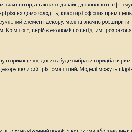
мських штор, а також їх дизайн, дозволяють сформу
'єрі різних домоволодінь, квартир і офісних приміщень,
учасний елемент декору, можна значно розширити інте
Крім того, виріб є економічно вигідним і розрахова
 в приміщенні, досить буде вибрати і придбати римсь
 декору великий і різноманітний. Моделі можуть відр
 штору на віконний проріз з великими або з малими