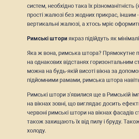
систем, необхідно така їх різноманітність
прості жалюзі без жодних прикрас, іншим 
вертикальні жалюзі, а хтось мріє оформи
Римські штори
якраз підійдуть як мінімал
Яка ж вона, римська штора? Прямокутне по
на однакових відстанях горизонтальним ст
можна на будь-якій висоті вікна за допомо
підйомними рамами, римська штора навіть 
Римські штори з'явилися ще в Римській імпе
на вікнах зовні, що виглядає досить ефект
червоні римські штори на вікнах фасадів с
також захищають їх від пилу і бруду. Так
холоду.