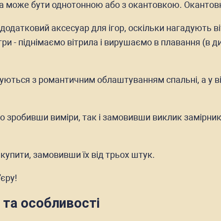
 може бути однотонною або з окантовкою. Окантовк
одатковий аксесуар для ігор, оскільки нагадують віт
 гри - піднімаємо вітрила і вирушаємо в плавання (в д
уються з романтичним облаштуванням спальні, а у ві
но зробивши виміри, так і замовивши виклик замірн
упити, замовивши їх від трьох штук.
'єру!
 та особливості