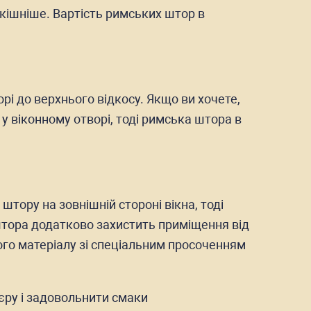
кішніше. Вартість римських штор в
рі до верхнього відкосу. Якщо ви хочете,
и у віконному отворі, тоді римська штора в
штору на зовнішній стороні вікна, тоді
 штора додатково захистить приміщення від
ного матеріалу зі спеціальним просоченням
'єру і задовольнити смаки