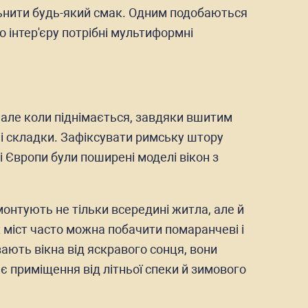
ольнити будь-який смак. Одним подобаються
 інтер'єру потрібні мультиформні
 але коли піднімається, завдяки вшитим
ні складки. Зафіксувати римську штору
і Європи були поширені моделі вікон з
х монтують не тільки всередині житла, але й
х міст часто можна побачити помаранчеві і
ають вікна від яскравого сонця, вони
 приміщення від літньої спеки й зимового