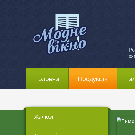
Ро
за
Головна
(current)
Продукція
Га
Жалюзі