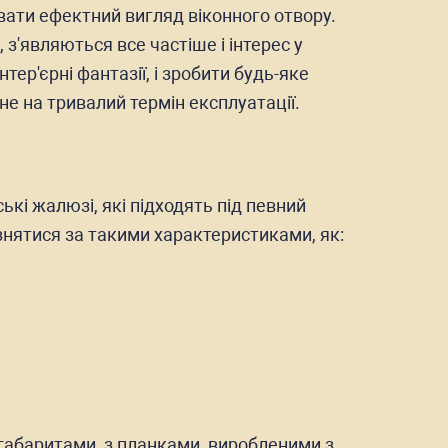
вати ефектний вигляд віконного отвору.
 з'являються все частіше і інтерес у
р'єрні фантазії, і зробити будь-яке
не на тривалий термін експлуатації.
кі жалюзі, які підходять під певний
ізнятися за такими характеристиками, як:
 габаритами, з планками, виробленими з