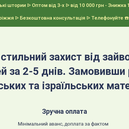
ькі штории
ᐉ Оптом від 3-х
ᐉ від 10 000 грн - Знижка 
оріжжя
ᐉ Безкоштовна консультація
ᐉ Телефонуйте
☎️
стильний захист від зайво
чей за 2-5 днів. Замовивши
ських та ізраїльських мате
Зручна оплата
Мінімальний аванс, доплата за фактом