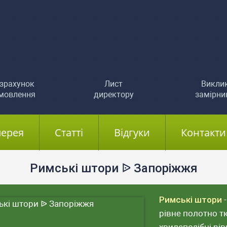
зрахунок
Лист
Викли
мовлення
директору
замірни
лерея
Статті
Відгуки
Контакти
Римські штори ᐉ Запоріжжя
Римські штори
-
рівне полотно тк