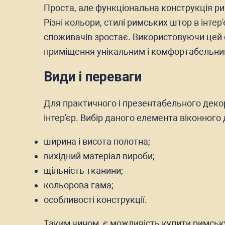
Проста, але функціональна конструкція ри
Різні кольори, стилі римських штор в інтер
споживачів зростає. Використовуючи цей с
приміщення унікальним і комфортабельним. 
Види і переваги
Для практичного і презентабельного декору
інтер'єр. Вибір даного елемента віконного
ширина і висота полотна;
вихідний матеріал вироби;
щільність тканини;
кольорова гама;
особливості конструкції.
Таким чином, є можливість купити римську