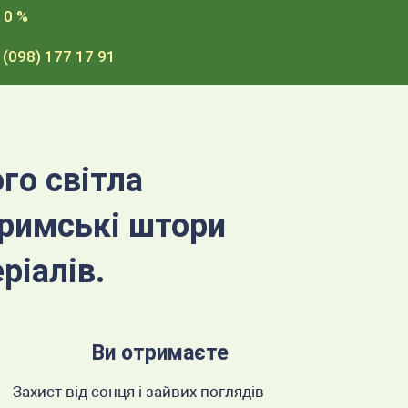
10 %
 (098) 177 17 91
го світла
 римські штори
ріалів.
Ви отримаєте
Захист від сонця і зайвих поглядів