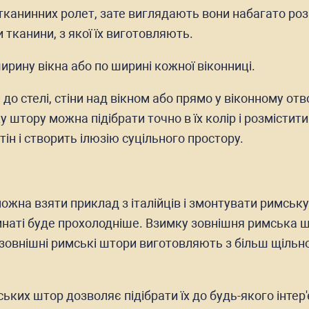
тканинних ролет, зате виглядають вони набагато роз
 тканини, з якої їх виготовляють.
ирину вікна або по ширині кожної віконниці.
о стелі, стіни над вікном або прямо у віконному отво
ку штору можна підібрати точно в їх колір і розмістит
ін і створить ілюзію суцільного простору.
ожна взяти приклад з італійців і змонтувати римську 
 кімнаті буде прохолодніше. Взимку зовнішня римська
ай зовнішні римські штори виготовляють з більш щіль
ьких штор дозволяє підібрати їх до будь-якого інтер