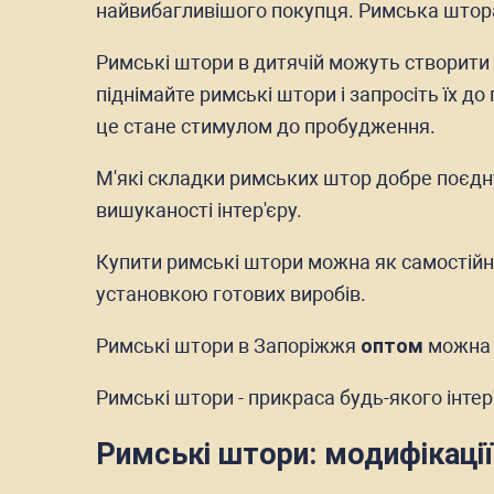
найвибагливішого покупця. Римська штора
Римські штори в дитячій можуть створити д
піднімайте римські штори і запросіть їх до
це стане стимулом до пробудження.
М'які складки римських штор добре поєдн
вишуканості інтер'єру.
Купити римські штори можна як самостій
установкою готових виробів.
Римські штори в Запоріжжя
оптом
можна к
Римські штори - прикраса будь-якого інтер
Римські штори: модифікації