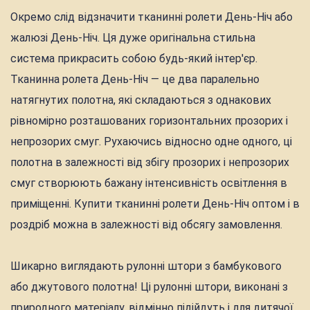
Окремо слід відзначити тканинні ролети День-Ніч або
жалюзі День-Ніч. Ця дуже оригінальна стильна
система прикрасить собою будь-який інтер'єр.
Тканинна ролета День-Ніч — це два паралельно
натягнутих полотна, які складаються з однакових
рівномірно розташованих горизонтальних прозорих і
непрозорих смуг. Рухаючись відносно одне одного, ці
полотна в залежності від збігу прозорих і непрозорих
смуг створюють бажану інтенсивність освітлення в
приміщенні. Купити тканинні ролети День-Ніч оптом і в
роздріб можна в залежності від обсягу замовлення.
Шикарно виглядають рулонні штори з бамбукового
або джутового полотна! Ці рулонні штори, виконані з
природного матеріалу, відмінно підійдуть і для дитячої,