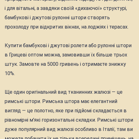
і для вітальні, а завдяки своїй «дихаючої» структурі,
бамбукові і джутові рулонні штори створять
прохолоду при відкритих вікнах, на лоджіях і терасах.
Купити бамбукові і джутові ролети або рулонні штори
в Грицеві оптом можна, замовивши їх більше трьох
штук. Замовте на 5000 гривень і отримаєте знижку
10%.
Ще один оригінальний вид тканинних жалюзі — це
римські штори. Римська штора має елегантний
вигляд — це полотно, яке при підйомі складається в
рівномірні м'які горизонтальні складки. Римські штори
дуже популярний вид жалюзі особливо в Італії, там ви
можете побачити їх не тільки всередині приміщень, на