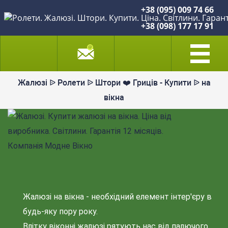
+38 (095) 009 74 66
+38 (098) 177 17 91
Жалюзі ᐉ Ролети ᐉ Штори ❤️ Гриців - Купити ᐉ на
вікна
Жалюзі на вікна - необхідний елемент інтер'єру в
будь-яку пору року.
Влітку віконні жалюзі рятують нас від палючого