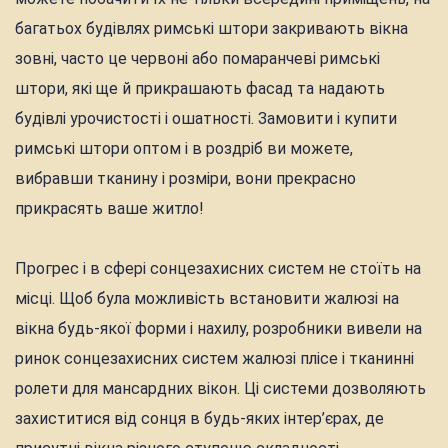
багатьох будівлях римські штори закривають вікна
зовні, часто це червоні або помаранчеві римські
штори, які ще й прикрашають фасад та надають
будівлі урочистості і ошатності. Замовити і купити
римські штори оптом і в роздріб ви можете,
вибравши тканину і розміри, вони прекрасно
прикрасять ваше житло!
Прогрес і в сфері сонцезахисних систем не стоїть на
місці. Щоб була можливість встановити жалюзі на
вікна будь-якої форми і нахилу, розробники вивели на
ринок сонцезахисних систем жалюзі плісе і тканинні
ролети для мансардних вікон. Ці системи дозволяють
захиститися від сонця в будь-яких інтер’єрах, де