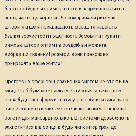
багатьох будівлях римські штори закривають вікна
зовні, часто це червоні або помаранчеві римські
штори, які ще й прикрашають фасад та надають
будівлі урочистості і ошатності. Замовити і купити
римські штори оптом і в роздріб ви можете,
вибравши тканину і розміри, вони прекрасно
прикрасять ваше житло!
Прогрес і в сфері сонцезахисних систем не стоїть на
місці. Щоб була можливість встановити жалюзі на
вікна будь-якої форми і нахилу, розробники вивели на
ринок сонцезахисних систем жалюзі плісе і тканинні
ролети для мансардних вікон. Ці системи дозволяють
захиститися від сонця в будь-яких інтер’єрах, де