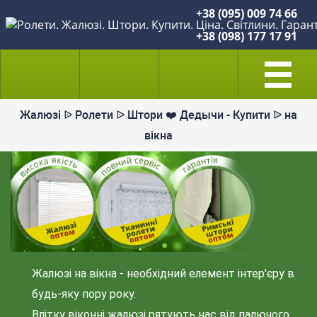
+38 (095) 009 74 66
+38 (098) 177 17 91
Жалюзі ᐉ Ролети ᐉ Штори ❤️ Дедычи - Купити ᐉ на
вікна
Жалюзі на вікна - необхідний елемент інтер'єру в
будь-яку пору року.
Влітку віконні жалюзі рятують нас від палючого