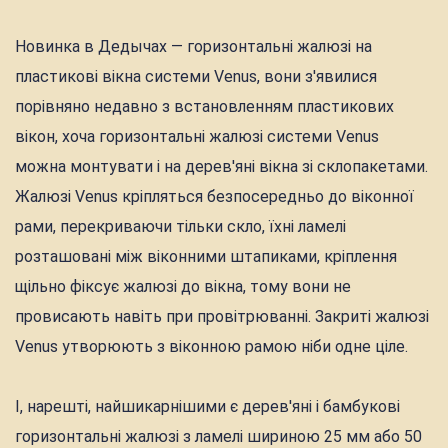
Новинка в Дедычах — горизонтальні жалюзі на
пластикові вікна системи Venus, вони з'явилися
порівняно недавно з встановленням пластикових
вікон, хоча горизонтальні жалюзі системи Venus
можна монтувати і на дерев'яні вікна зі склопакетами.
Жалюзі Venus кріпляться безпосередньо до віконної
рами, перекриваючи тільки скло, їхні ламелі
розташовані між віконними штапиками, кріплення
щільно фіксує жалюзі до вікна, тому вони не
провисають навіть при провітрюванні. Закриті жалюзі
Venus утворюють з віконною рамою ніби одне ціле.
І, нарешті, найшикарнішими є дерев'яні і бамбукові
горизонтальні жалюзі з ламелі шириною 25 мм або 50