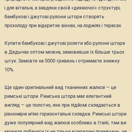
і для вітальні, а завдяки своїй «дихаючої» структурі,
бамбукові і джутові рулонні штори створять
прохолоду при відкритих вікнах, на лоджіях і терасах.
Купити бамбукові і джутові ролети або рулонні штори
в Дедычах оптом можна, замовивши їх більше трьох
штук. Замовте на 5000 гривень і отримаєте знижку
10%.
Ще один оригінальний вид тканинних жалюзі — це
римські штори. Римська штора має елегантний
вигляд — це полотно, яке при підйомі складається в
рівномірні м'які горизонтальні складки. Римські штори
дуже популярний вид жалюзі особливо в Італії, там ви
можете побачити їх не тільки всередині приміщень, на