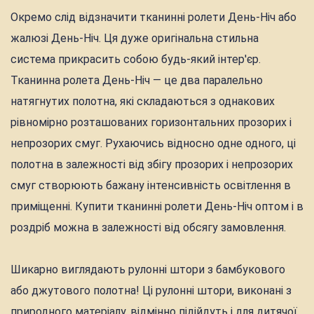
Окремо слід відзначити тканинні ролети День-Ніч або
жалюзі День-Ніч. Ця дуже оригінальна стильна
система прикрасить собою будь-який інтер'єр.
Тканинна ролета День-Ніч — це два паралельно
натягнутих полотна, які складаються з однакових
рівномірно розташованих горизонтальних прозорих і
непрозорих смуг. Рухаючись відносно одне одного, ці
полотна в залежності від збігу прозорих і непрозорих
смуг створюють бажану інтенсивність освітлення в
приміщенні. Купити тканинні ролети День-Ніч оптом і в
роздріб можна в залежності від обсягу замовлення.
Шикарно виглядають рулонні штори з бамбукового
або джутового полотна! Ці рулонні штори, виконані з
природного матеріалу, відмінно підійдуть і для дитячої,