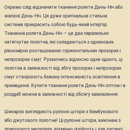
Окремо слід відзначити тканинні ролети День-Ніч або
жалюзі День-Ніч. Ця дуже оригінальна стильна
система прикрасить собою будь-який інтер'єр.
Тканинна ролета День-Ніч — це два паралельно
натягнутих полотна, які складаються з однакових
рівномірно розташованих горизонтальних прозорих і
непрозорих смуг. Рухаючись відносно одне одного, ці
полотна в залежності від збігу прозорих і непрозорих
смуг створюють бажану інтенсивність освітлення в
приміщенні. Купити тканинні ролети День-Ніч оптом і в
роздріб можна в залежності від обсягу замовлення.
Шикарно виглядають рулонні штори з бамбукового
або джутового полотна! Ці рулонні штори, виконані з
природного матеріалу, відмінно підійдуть і для дитячої,