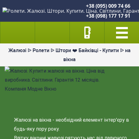
+38 (095) 009 74 66
+38 (098) 177 17 91
Жалюзі ᐉ Ролети ᐉ Штори ❤️ Байківці - Купити ᐉ на
вікна
Жалюзі на вікна - необхідний елемент інтер'єру в
будь-яку пору року.
Влітку віконні жалюзі рятують нас від палючого