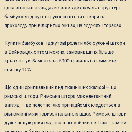
і для вітальні, а завдяки своїй «дихаючої» структурі,
бамбукові і джутові рулонні штори створять
прохолоду при відкритих вікнах, на лоджіях і терасах.
Купити бамбукові і джутові ролети або рулонні штори
в Байковцах оптом можна, замовивши їх більше
трьох штук. Замовте на 5000 гривень і отримаєте
знижку 10%.
Ще один оригінальний вид тканинних жалюзі — це
римські штори. Римська штора має елегантний
вигляд — це полотно, яке при підйомі складається в
рівномірні м'які горизонтальні складки. Римські штори
дуже популярний вид жалюзі особливо в Італії, там ви
можете побачити їх не тільки всередині приміщень, на