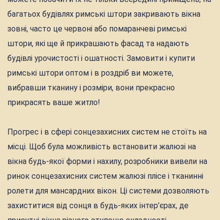
багатьох будівлях римські штори закривають вікна
зовні, часто це червоні або помаранчеві римські
штори, які ще й прикрашають фасад та надають
будівлі урочистості і ошатності. Замовити і купити
римські штори оптом і в роздріб ви можете,
вибравши тканину і розміри, вони прекрасно
прикрасять ваше житло!
Прогрес і в сфері сонцезахисних систем не стоїть на
місці. Щоб була можливість встановити жалюзі на
вікна будь-якої форми і нахилу, розробники вивели на
ринок сонцезахисних систем жалюзі плісе і тканинні
ролети для мансардних вікон. Ці системи дозволяють
захиститися від сонця в будь-яких інтер’єрах, де