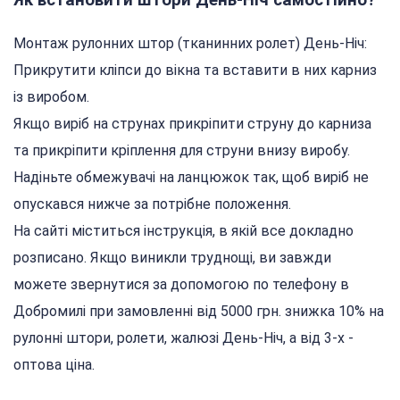
Як встановити штори День-Ніч самостійно?
Монтаж рулонних штор (тканинних ролет) День-Ніч:
Прикрутити кліпси до вікна та вставити в них карниз
із виробом.
Якщо виріб на струнах прикріпити струну до карниза
та прикріпити кріплення для струни внизу виробу.
Надіньте обмежувачі на ланцюжок так, щоб виріб не
опускався нижче за потрібне положення.
На сайті міститься інструкція, в якій все докладно
розписано. Якщо виникли труднощі, ви завжди
можете звернутися за допомогою по телефону в
Добромилі при замовленні від 5000 грн. знижка 10% на
рулонні штори, ролети, жалюзі День-Ніч, а від 3-х -
оптова ціна.