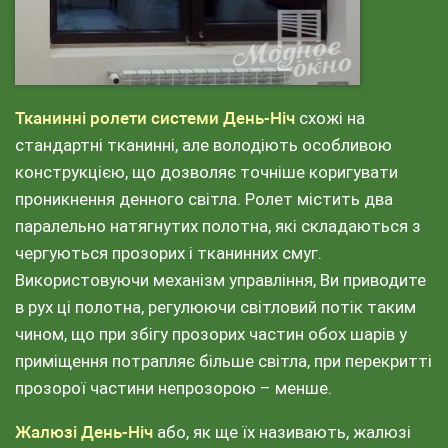
Тканинні ролети системи День-Ніч
схожі на
стандартні тканинні, але володіють особливою
конструкцією, що дозволяє точніше коригувати
проникнення денного світла. Ролет містить два
паралельно натягнутих полотна, які складаються з
чергуються прозорих і тканинних смуг.
Використовуючи механізм управління, Ви приводите
в рух ці полотна, регулюючи світловий потік таким
чином, що при збігу прозорих частин обох шарів у
приміщення потрапляє більше світла, при перекритті
прозорої частини непрозорою – менше.
Жалюзі День-Ніч
або, як ще їх називають, жалюзі