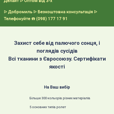
Делайт
ᐉ Оптом від 3-х
ᐉ Добромиль
ᐉ Безкоштовна консультація
ᐉ
Телефонуйте
☎️ (098) 177 17 91
Захист себе від палючого сонця, і
поглядів сусідів
Всі тканини з Євросоюзу. Сертифікати
якості
На Ваш вибір
Більше 300 кольорів різних матеріалів
5 основних типів ролет