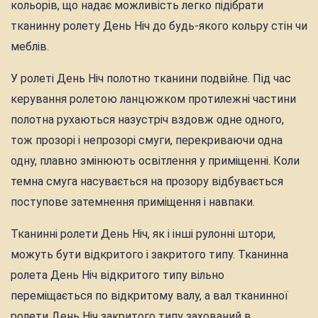
кольорів, що надає можливість легко підібрати
тканинну ролету День Ніч до будь-якого кольру стін чи
меблів.
У ролеті День Ніч полотно тканини подвійне. Під час
керування ролетою ланцюжком протилежні частини
полотна рухаються назустріч вздовж одне одного,
тож прозорі і непрозорі смуги, перекриваючи одна
одну, плавно змінюють освітлення у приміщенні. Коли
темна смуга насувається на прозору відбувається
поступове затемнення приміщення і навпаки.
Тканинні ролети День Ніч, як і інші рулонні штори,
можуть бути відкритого і закритого типу. Тканинна
ролета День Ніч відкритого типу вільно
переміщається по відкритому валу, а вал тканинної
ролети День Ніч закритого типу захований в