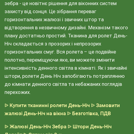
зебра - це новітнє рішення для віконних систем
захисту від сонця. Це зібрання переваг
горизонтальних жалюзі і звичних штор та
відтворення в незвичному дизайні. Механізм такого
плану достатньо простий. Тканина для ролет День-
Ніч складається з прозорих і непрозорих
горизонтальних смуг. Вся ролета – це подвійне
полотно, переміщуючи яке, ви можете змінити
інтенсивність денного світла в кімнаті. Як і звичайні
штори, ролети День Ніч запобігають потраплянню
до кімнати денного світла та небажаних поглядів
перехожих.
ᐉ Купити тканинні ролети День-Ніч
ᐉ Замовити
жалюзі День-Ніч на вікна
ᐉ Безготівка, ПДВ
ᐉ Жалюзі День-Ніч Зебра
ᐉ Штори День-Ніч