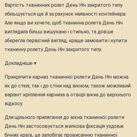
Вартість тканинних ролет День Ніч закритого типу
збільшується ще й за рахунок наявності контейнера.
Але якщо ви хочете, щоб тканинна ролета День Ніч
виглядала більш вишукано і стильно, та довше
зберегла первісний вигляд, краще замовити і купити
тканинну ролету День Ніч закритого типу.
Докладніше ▾
Прикріпити карниз тканинної ролети День Ніч можна
як до стелі, так і до стіни над вікном, також можливий
варіант кріплення карниза в отворі вікна до верхнього
відкосу.
Для щільного прилягання до вікна тканинної ролети
День Ніч застосовується жилкова фіксація уздовж
бічних країв, це запобігає провисанню тканинної