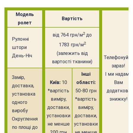
Модель
Вартість
ролет
2
від 764 грн/м
до
Рулонні
2
1783 грн/м
штори
(залежить від
День-Ніч
Телефонуйт
вартості тканини)
зараз!
Інші
І ми надамо
Замір,
Київ:
10
області:
Вам
доставка,
*вартість
50-80 грн
додаткову
установка
виміру,
*вартість
знижку!
одного
доставки,
виміру,
виробу
установки
доставки,
Округлення
не менше
установки
по площі до
200 грн
не менше