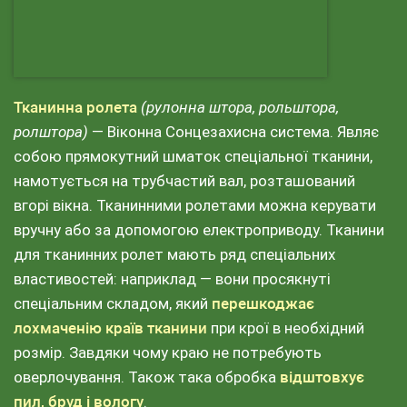
Тканинна ролета
(рулонна штора, рольштора,
ролштора)
— Віконна Сонцезахисна система. Являє
собою прямокутний шматок спеціальної тканини,
намотується на трубчастий вал, розташований
вгорі вікна. Тканинними ролетами можна керувати
вручну або за допомогою електроприводу. Тканини
для тканинних ролет мають ряд спеціальних
властивостей: наприклад — вони просякнуті
спеціальним складом, який
перешкоджає
лохмаченію країв тканини
при крої в необхідний
розмір. Завдяки чому краю не потребують
оверлочування. Також така обробка
відштовхує
пил, бруд і вологу
.