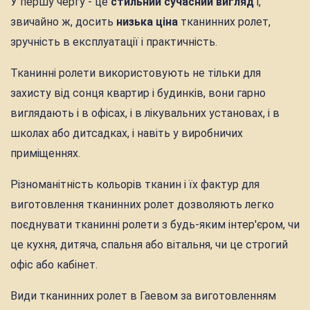
У першу чергу - це
стильний сучасний вигляд
і,
звичайно ж, досить
низька ціна
тканинних ролет,
зручність в експлуатації і практичність.
Тканинні ролети використовують не тільки для
захисту від сонця квартир і будинків, вони гарно
виглядають і в офісах, і в лікувальних установах, і в
школах або дитсадках, і навіть у виробничих
приміщеннях.
Різноманітність кольорів тканин і їх фактур для
виготовлення тканинних ролет дозволяють легко
поєднувати тканинні ролети з будь-яким інтер'єром, чи
це кухня, дитяча, спальня або вітальня, чи це строгий
офіс або кабінет.
Види тканинних ролет в Гаевом за виготовленням