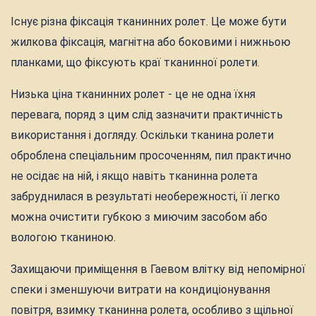
Існує різна фіксація тканинних ролет. Це може бути
жилкова фіксація, магнітна або боковими і нижньою
планками, що фіксують краї тканинної ролети.
Низька ціна тканинних ролет - це не одна їхня
перевага, поряд з цим слід зазначити практичність
використання і догляду. Оскільки тканина ролети
оброблена спеціальним просоченням, пил практично
не осідає на ній, і якщо навіть тканинна ролета
забруднилася в результаті необережності, її легко
можна очистити губкою з миючим засобом або
вологою тканиною.
Захищаючи приміщення в Гаевом влітку від непомірної
спеки і зменшуючи витрати на кондиціонування
повітря, взимку тканинна ролета, особливо з щільної