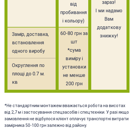
зараз!
від
І ми надамо
пробивання
Вам
і кольору)
додаткову
60-80 грн за
Замiр, доставка,
знижку!
шт
встановлення
*сума
одного виробу
виміру і
Округлення по
установки
площі до 0.7 м.
не менше
кв
200 грн
*Не стандартним монтажем вважається робота на висотах
від 2,7 м і застосування спецзасобів і спецтехніки. У разі якщо
замовлення не відбулося клієнт оплачує транспортні витрати
замірника 50-100 грн залежно від району.