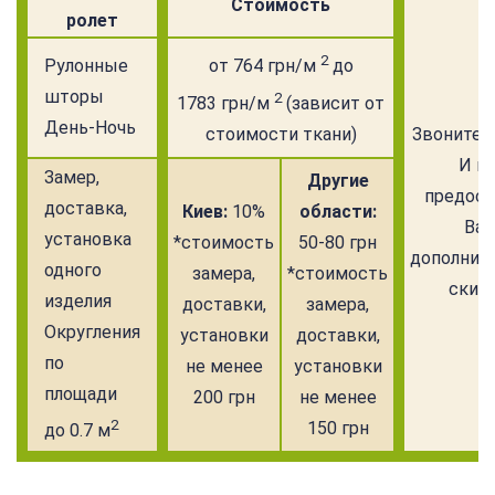
Стоимость
ролет
2
Рулонные
от 764 грн/м
до
шторы
2
1783 грн/м
(зависит от
День-Ночь
стоимости ткани)
Звоните с
И м
Замер,
Другие
предос
доставка,
Киев:
10%
области:
Ва
установка
*стоимость
50-80 грн
дополнит
одного
замера,
*стоимость
скидк
изделия
доставки,
замера,
Округления
установки
доставки,
по
не менее
установки
площади
200 грн
не менее
2
150 грн
до 0.7 м