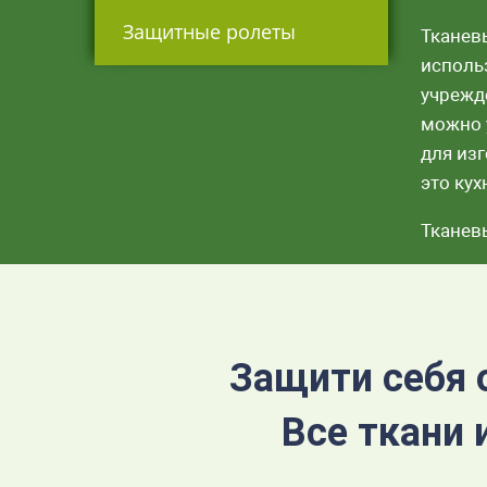
Защитные ролеты
Тканев
использ
учрежд
можно 
для из
это кух
Тканев
Защити себя 
Все ткани 