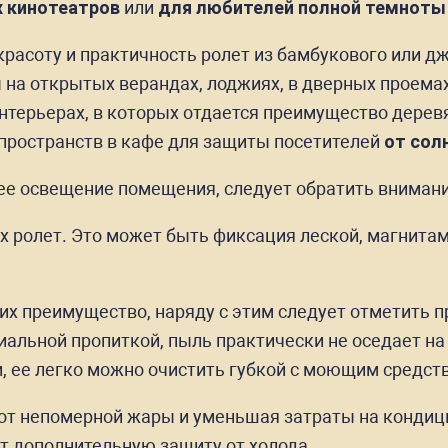
 кинотеатров
или
для любителей полной темноты
расоту и практичность ролет из бамбукового или д
ы на открытых верандах, лоджиях, в дверных проема
нтерьерах, в которых отдается преимущество дерев
пространств в кафе для защиты посетителей
от сол
е освещение помещения, следует обратить внимание
 ролет. Это может быть фиксация леской, магнита
 их преимущество, наряду с этим следует отметить п
альной пропиткой, пыль практически не оседает на 
и, ее легко можно очистить губкой с моющим средст
т непомерной жары и уменьшая затраты на кондици
ст дополнительную защиту от холода.