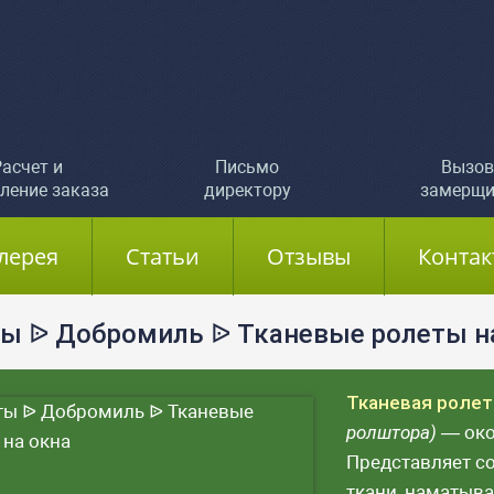
асчет и
Письмо
Вызов
ление заказа
директору
замерщи
лерея
Статьи
Отзывы
Контак
ы ᐉ Добромиль ᐉ Тканевые ролеты н
Тканевая ролет
ролштора)
— око
Представляет с
ткани, наматыв