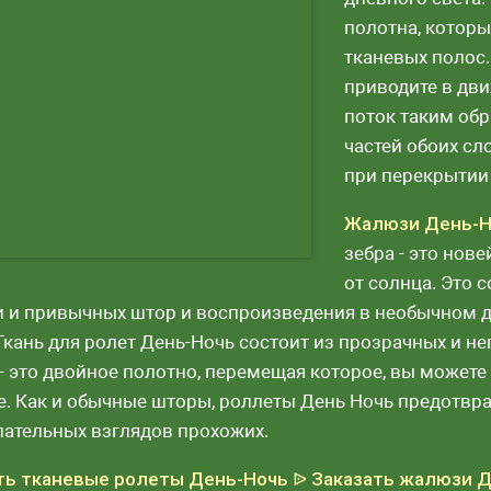
полотна, которы
тканевых полос
приводите в дви
поток таким обр
частей обоих сл
при перекрытии
Жалюзи День-Н
зебра - это нов
от солнца. Это
 и привычных штор и воспроизведения в необычном д
 Ткань для ролет День-Ночь состоит из прозрачных и н
 - это двойное полотно, перемещая которое, вы можете
е. Как и обычные шторы, роллеты День Ночь предотвр
лательных взглядов прохожих.
ть тканевые ролеты День-Ночь
ᐉ Заказать жалюзи Д