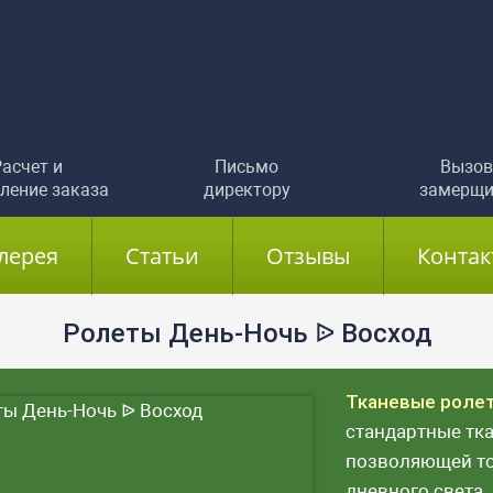
асчет и
Письмо
Вызов
ление заказа
директору
замерщи
лерея
Статьи
Отзывы
Контак
Ролеты День-Ночь ᐉ Восход
Тканевые роле
стандартные тка
позволяющей то
дневного света.