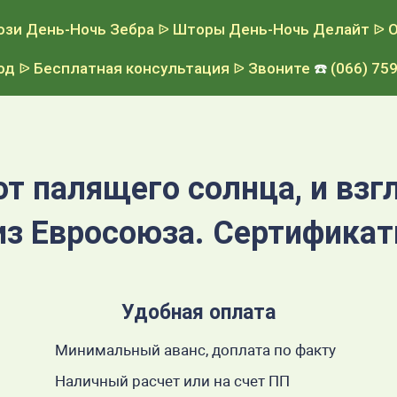
зи День-Ночь Зебра
ᐉ Шторы День-Ночь Делайт
ᐉ О
од
ᐉ Бесплатная консультация
ᐉ Звоните
☎️
(066) 759
от палящего солнца, и взг
из Евросоюза. Сертифика
Удобная оплата
Минимальный аванс, доплата по факту
Наличный расчет или на счет ПП