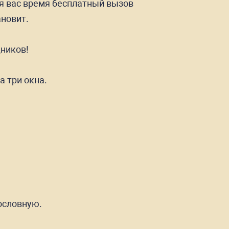
ля вас время бесплатный вызов
ановит.
дников!
а три окна.
ословную.