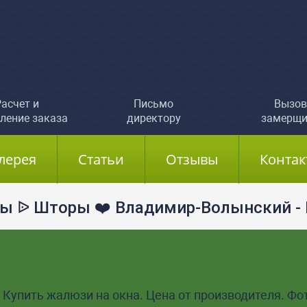
асчет и
Письмо
Вызов
ление заказа
директору
замерщи
лерея
Статьи
Отзывы
Контак
ы ᐉ Шторы ❤️ Владимир-Волынский - К