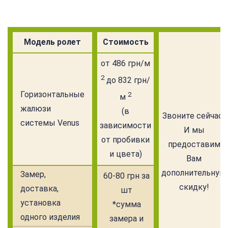
Модель ролет
Стоимость
от 486 грн/м
2
до 832 грн/
Горизонтальные
2
м
жалюзи
(в
Звоните сейчас!
системы Venus
зависимости
И мы
от пробивки
предоставим
и цвета)
Вам
дополнительную
Замер,
60-80 грн за
скидку!
доставка,
шт
установка
*сумма
одного изделия
замера и